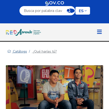
Campo de búsqueda por palabra clave
ES
Catálogo
¿Qué harías tú?