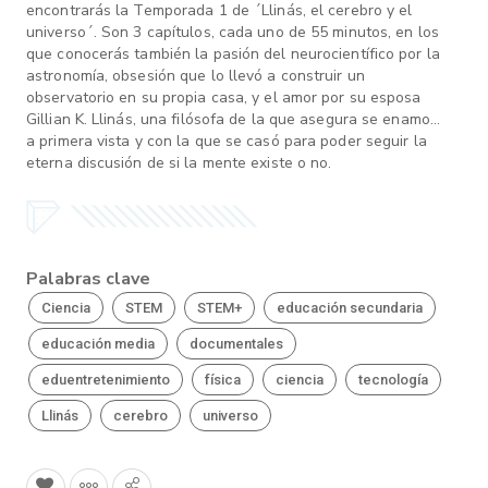
encontrarás la Temporada 1 de ´Llinás, el cerebro y el
universo´. Son 3 capítulos, cada uno de 55 minutos, en los
que conocerás también la pasión del neurocientífico por la
astronomía, obsesión que lo llevó a construir un
observatorio en su propia casa, y el amor por su esposa
Gillian K. Llinás, una filósofa de la que asegura se enamoró
a primera vista y con la que se casó para poder seguir la
eterna discusión de si la mente existe o no.
Palabras clave
Ciencia
STEM
STEM+
educación secundaria
educación media
documentales
eduentretenimiento
física
ciencia
tecnología
Llinás
cerebro
universo