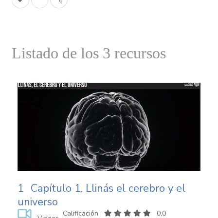
Listado de los 3 recursos
1
Capítulo 1. Llinás el cerebro y el
universo
Calificación
0,0