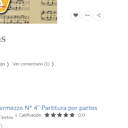
as
Ver comentario (1)
❭
ión ❭
termezzo N° 4” Partitura por partes
|
Calificación
0,0
Textos