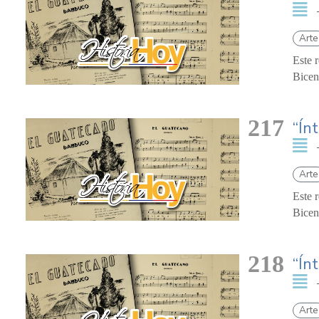
Arte
Este 
Bicen
217
“Ín
Arte
Este 
Bicen
218
“Ín
Arte