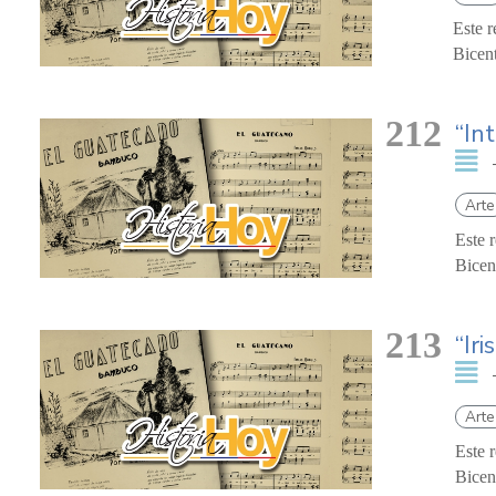
Este r
Bicent
212
“In
Arte
Este 
Bicen
213
“Iri
Arte
Este 
Bicen