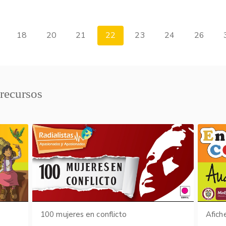
18
20
21
22
23
24
26
 recursos
s
100 mujeres en conflicto
Afich