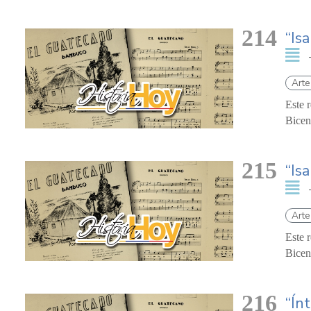
214
“Isa
Arte
Este 
Bicen
215
“Isa
Arte
Este 
Bicen
216
“Ín