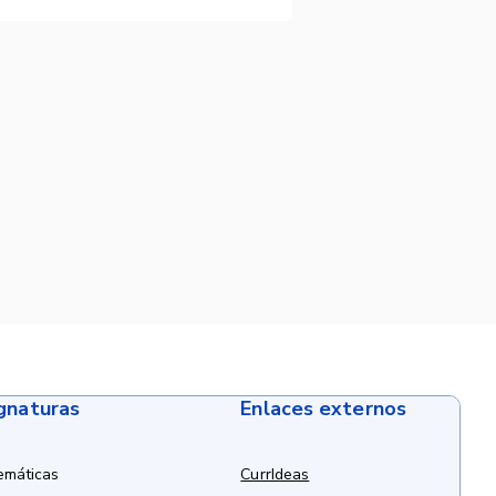
ignaturas
Enlaces externos
emáticas
CurrIdeas