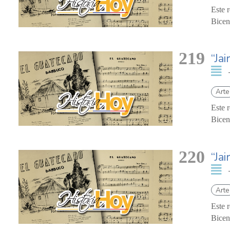
Este 
Bicen
219
“Jai
Arte
Este 
Bicen
220
“Jai
Arte
Este 
Bicen