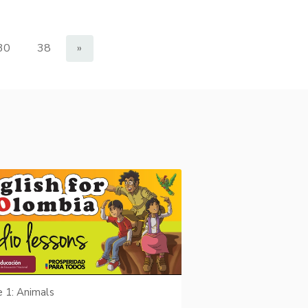
30
38
»
e 1: Animals