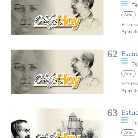
Te
Arte
Este rec
Aprendie
62
Escu
Te
Arte
Este rec
Aprendie
63
Estud
Te
Arte