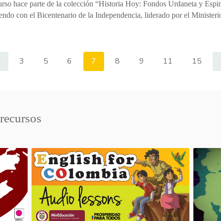
urso hace parte de la colección “Historia Hoy: Fondos Urdaneta y Espi
ndo con el Bicentenario de la Independencia, liderado por el Ministeri
«
3
5
6
7
8
9
11
15
 recursos