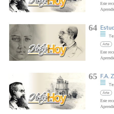
Este rec
Aprendie
64
Estud
Te
Arte
Este rec
Aprendie
65
F.A. 
Te
Arte
Este rec
Aprendie