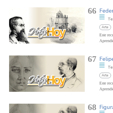
66
Feder
Te
Arte
Este rec
Aprendie
67
Felip
Te
Arte
Este rec
Aprendie
68
Figur