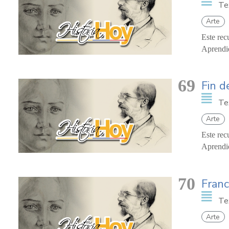
Te
Arte
Este rec
Aprendie
69
Fin d
Te
Arte
Este rec
Aprendie
70
Franc
Te
Arte