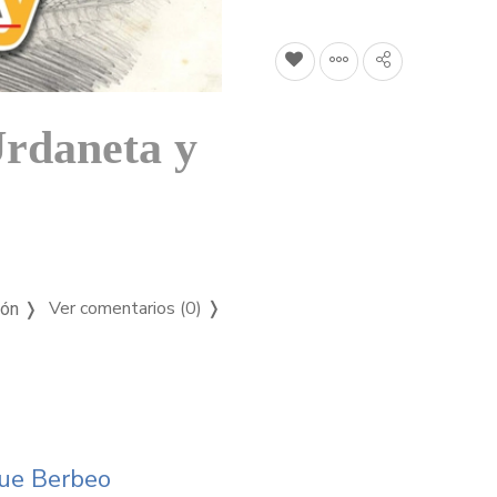
Urdaneta y
Ver comentarios (0)
❭
ión ❭
que Berbeo