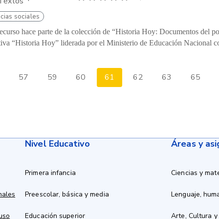
Textos
cias sociales
recurso hace parte de la colección de “Historia Hoy: Documentos del pod
ativa “Historia Hoy” liderada por el Ministerio de Educación Nacional c
57
59
60
61
62
63
65
Nivel Educativo
Áreas y as
Primera infancia
Ciencias y mat
nales
Preescolar, básica y media
Lenguaje, hum
 uso
Educación superior
Arte, Cultura y