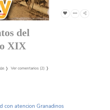
tos del
lo XIX
Ver comentarios (2)
❭
ión ❭
d con atencion Granadinos