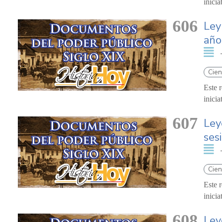
inici
606
Ley
año
Cien
Este 
inici
607
Ley
ses
Cien
Este 
inici
608
Ley