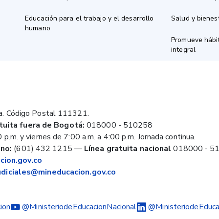
Educación para el trabajo y el desarrollo
Salud y bienes
humano
Promueve hábit
integral
a. Código Postal 111321.
tuita fuera de Bogotá:
018000 - 510258
 p.m. y viernes de 7:00 a.m. a 4:00 p.m. Jornada continua.
no:
(601) 432 1215
—
Línea gratuita nacional
018000 - 5
ion.gov.co
judiciales@mineducacion.gov.co
ion
@MinisteriodeEducacionNacional
@MinisteriodeEduca