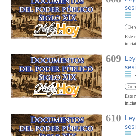
ses
Cien
Este 
inici
609
Ley
ses
Cien
Este 
inici
610
Ley
ses