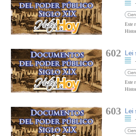
Cien
Este 
Histo
602
Lei
Cien
Este 
Histo
603
Lei
Cien