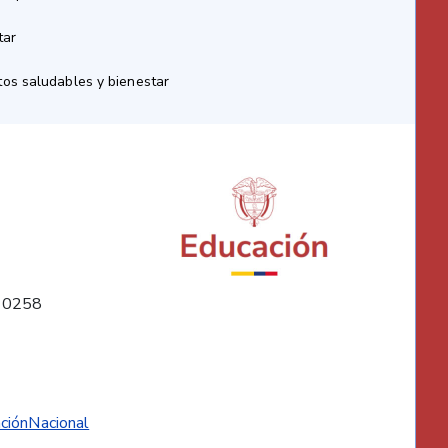
tar
os saludables y bienestar
10258
ciónNacional