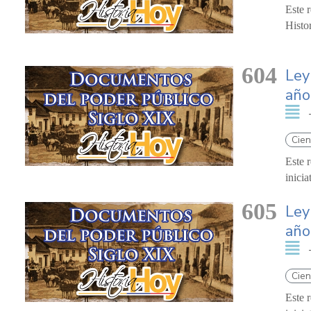
Este 
Histo
604
Ley
año
Cien
Este 
inici
605
Ley
año
Cien
Este 