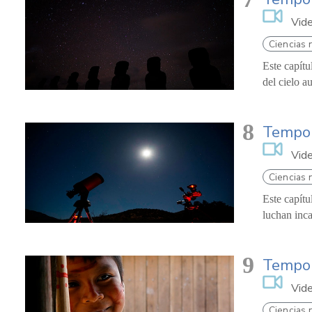
Vid
Ciencias 
Este capítu
del cielo a
8
Tempor
Vid
Ciencias 
Este capítu
luchan inca
9
Tempor
Vid
Ciencias 