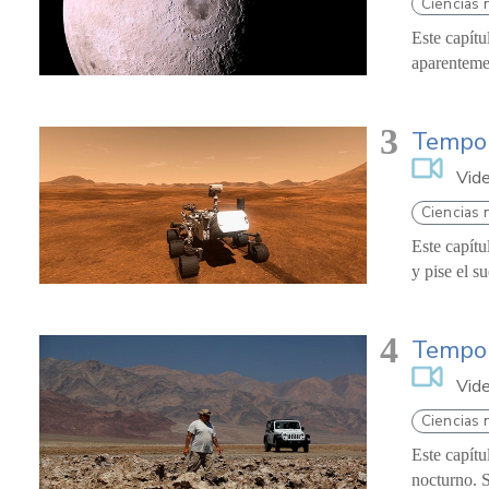
Ciencias 
Este capítu
aparentemen
3
Tempor
Vid
Ciencias 
Este capítu
y pise el s
4
Tempor
Vid
Ciencias 
Este capítu
nocturno. S