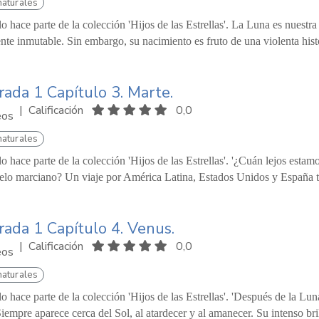
naturales
lo hace parte de la colección 'Hijos de las Estrellas'. La Luna es nuestra
te inmutable. Sin embargo, su nacimiento es fruto de una violenta histo
ada 1 Capítulo 3. Marte.
|
Calificación
0,0
eos
naturales
lo hace parte de la colección 'Hijos de las Estrellas'. '¿Cuán lejos esta
uelo marciano? Un viaje por América Latina, Estados Unidos y España tra
ada 1 Capítulo 4. Venus.
|
Calificación
0,0
eos
naturales
lo hace parte de la colección 'Hijos de las Estrellas'. 'Después de la Lun
iempre aparece cerca del Sol, al atardecer y al amanecer. Su intenso bril