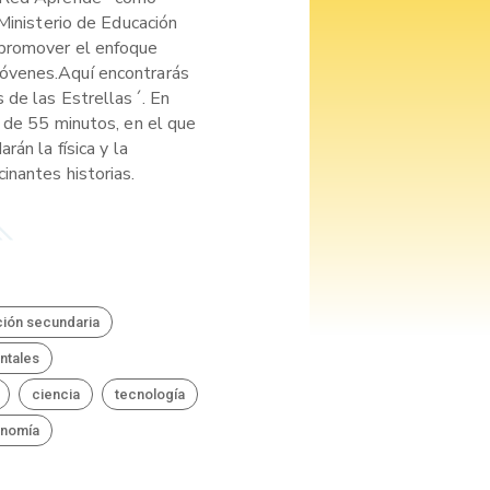
 Ministerio de Educación
promover el enfoque
óvenes.Aquí encontrarás
 de las Estrellas´. En
o de 55 minutos, en el que
rán la física y la
inantes historias.
ión secundaria
ntales
ciencia
tecnología
onomía