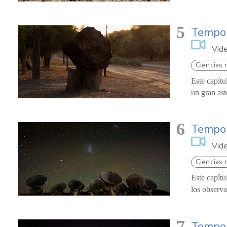
5
Tempor
Vid
Ciencias 
Este capítu
un gran ast
6
Tempor
Vid
Ciencias 
Este capítu
los observa
7
Tempor