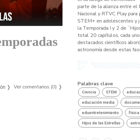
parte de la alianza entre el
Nacional y RTVC Play para 
STEM+ en adolescentes y j
la Temporada I y 2 de ´Hijos
total 20 capítulos, cada un
Temporadas
destacados científicos aborda
astronomía desde estas fasc
Palabras clave
Ver comentarios (0)
❭
ión ❭
Ciencia
STEM
educac
educación media
docume
eduentretenimiento
física
Hijos de las Estrellas
astr