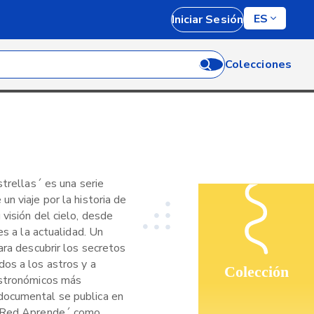
ES
Iniciar Sesión
Colecciones
strellas´ es una serie
n viaje por la historia de
visión del cielo, desde
es a la actualidad. Un
ara descubrir los secretos
os a los astros y a
Colección
astronómicos más
ocumental se publica en
 ´Red Aprende´ como