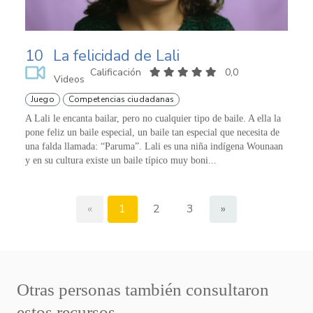
10
La felicidad de Lali
Calificación
0,0
Videos
Juego
Competencias ciudadanas
A Lali le encanta bailar, pero no cualquier tipo de baile. A ella la
pone feliz un baile especial, un baile tan especial que necesita de
una falda llamada: “Paruma”. Lali es una niña indígena Wounaan
y en su cultura existe un baile típico muy boni...
«
1
2
3
»
Otras personas también consultaron
estos recursos