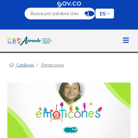
Campo de búsqueda por palabra clave
ES
Catálogo
Emoticones