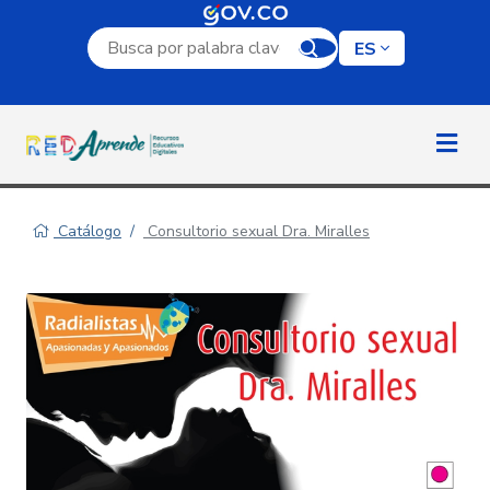
Campo de búsqueda por palabra clave
ES
Catálogo
Consultorio sexual Dra. Miralles