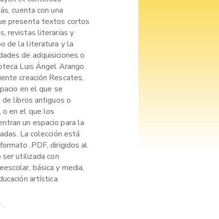
más, cuenta con una
ue presenta textos cortos
 revistas literarias y
de la literatura y la
dades de adquisiciones o
ioteca Luis Ángel Arango
iente creación Rescates,
spacio en el que se
 de libros antiguos o
 o en el que los
ntran un espacio para la
cadas. La colección está
formato .PDF, dirigidos al
 ser utilizada con
eescolar, básica y media,
ucación artística.