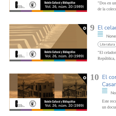
"Dos en uno
de la colec
9
El cel
None
Literatura
"El celador
República, 
10
El co
Casa
No
Este rec
un docum