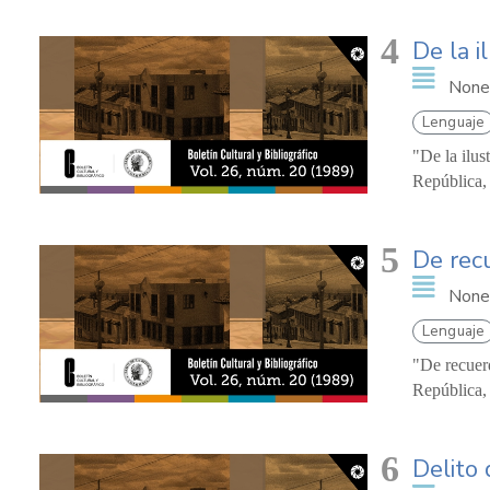
4
De la i
None
Lenguaje
"De la ilus
República, 
5
De rec
None
Lenguaje
"De recuerd
República, 
6
Delito 