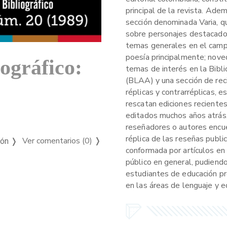
principal de la revista. Ade
sección denominada Varia, q
sobre personajes destacados,
temas generales en el campo 
poesía principalmente; nove
iográfico:
temas de interés en la Bibl
(BLAA) y una sección de rec
réplicas y contrarréplicas, e
rescatan ediciones recientes
editados muchos años atrás,
reseñadores o autores encue
réplica de las reseñas publi
Ver comentarios (0)
❭
ión ❭
conformada por artículos en 
público en general, pudiendo
estudiantes de educación pr
en las áreas de lenguaje y ed