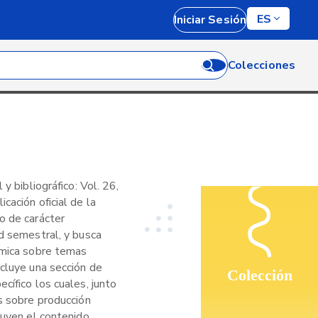
ES
Iniciar Sesión
Colecciones
 y bibliográfico: Vol. 26,
cación oficial de la
o de carácter
d semestral, y busca
émica sobre temas
ncluye una sección de
Colección
cífico los cuales, junto
s sobre producción
tuyen el contenido