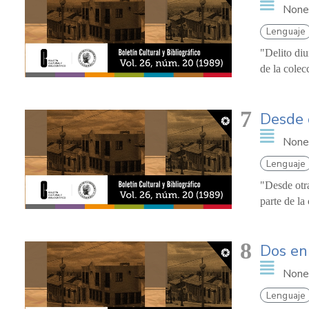
None
Lenguaje
"Delito diu
de la colecc
7
Desde 
None
Lenguaje
"Desde otra
parte de la
8
Dos en
None
Lenguaje