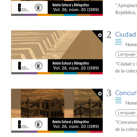
"Apropiació
República, 
2
Ciudad 
None
Lenguaje
"Ciudad y 
de la colec
3
Concur
None
Lenguaje
"Concursos 
de la colec