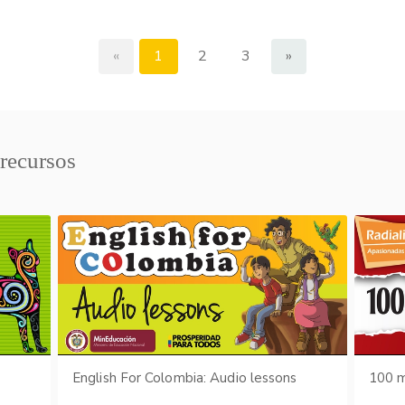
«
1
2
3
»
 recursos
English For Colombia: Audio lessons
100 m