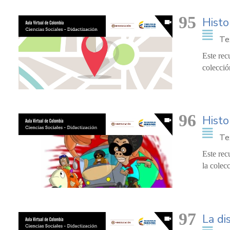
95
Histo
Te
Este rec
colecció
96
Histo
Te
Este rec
la colec
97
La di