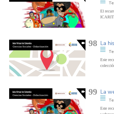
Te
El recur
ICARITO,
98
La hi
Te
Este rec
colecció
99
La w
Te
Este rec