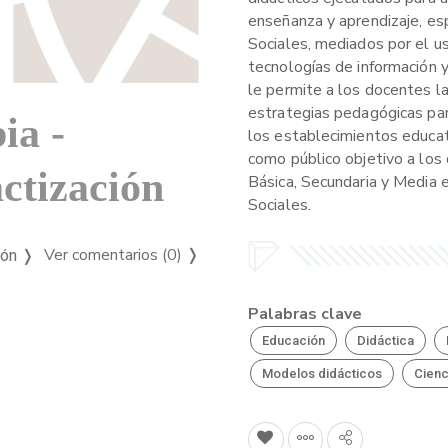
enseñanza y aprendizaje, es
Sociales, mediados por el u
tecnologías de información y
le permite a los docentes l
estrategias pedagógicas pa
ia -
los establecimientos educat
como público objetivo a los
actización
Básica, Secundaria y Media e
Sociales.
Ver comentarios (0)
❭
ión ❭
Palabras clave
Educación
Didáctica
Modelos didácticos
Cienc