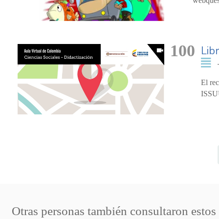
webquest
100
Lib
El re
ISSUU
Otras personas también consultaron estos