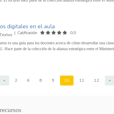
. El recurso hace parte de la colección alianza estratégica entre el Min
ros digitales en el aula
|
Calificación
0,0
Textos
curso es una guía para los docentes acerca de cómo desarrollar una clase
. Hace parte de la colección de la alianza estratégica entre el Minister
«
2
6
8
9
10
11
12
»
 recursos