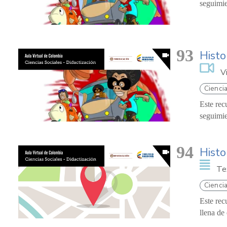
seguimie
93
Histo
V
Ciencia
Este rec
seguimie
94
Histo
Te
Ciencia
Este rec
llena de