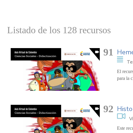
Listado de los 128 recursos
91
Heme
Te
El recur
para la c
92
Histo
V
Este rec