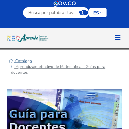
Campo de búsqueda por palabra clave
ES
Catálogo
Aprendizaje efectivo de Matemáticas: Guías para
docentes