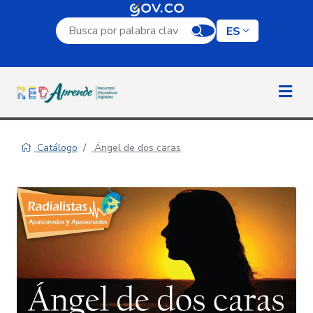
Campo de búsqueda por palabra clave
ES
Catálogo
Ángel de dos caras