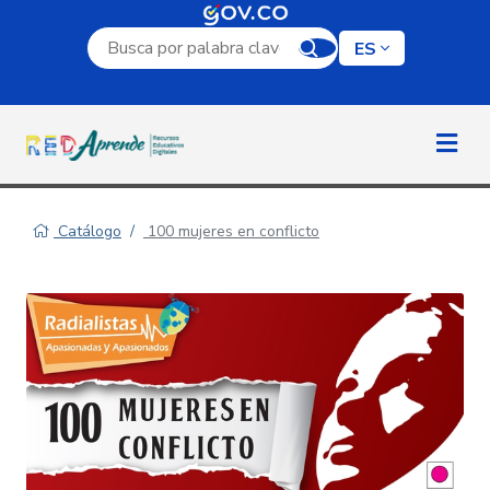
Campo de búsqueda por palabra clave
ES
Catálogo
100 mujeres en conflicto